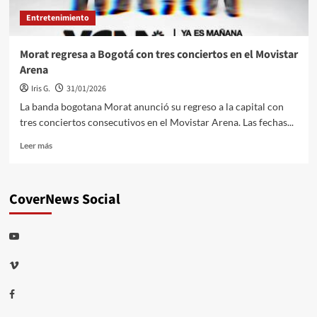
Entretenimiento
Morat regresa a Bogotá con tres conciertos en el Movistar
Arena
Iris G.
31/01/2026
La banda bogotana Morat anunció su regreso a la capital con
tres conciertos consecutivos en el Movistar Arena. Las fechas...
Leer
Leer más
más
sobre
Morat
CoverNews Social
regresa
a
Bogotá
Youtube
con
tres
Vimeo
conciertos
en
el
Facebook
Movistar