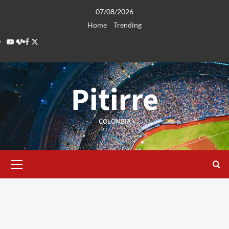
Saltar
07/08/2026
al
Home
Trending
contenido
Youtube
Vimeo
Facebook
Twitter
Pitirre
COLOMBIA
Menú
primario