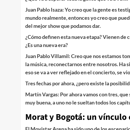
Juan Pablo Isaza: Yo creo que la gente es tes
mundo realmente, entonces yo creo que puede
del mejor show que podamos dar.
¿Cómo definen esta nueva etapa? Vienen de co
¿Es una nueva era?
Juan Pablo Villamil: Creo que nos estamos t
la música, reconectarnos entre nosotros. Ha s
eso se va a ver reflejado en el concierto, se vio
Tres fechas por ahora, ¿pero existe la posibili
Martín Vargas: Por ahora vamos con tres, que 
muy buena, a uno no le sueltan todos los capít
Morat y Bogotá: un vínculo
El Movistar Arena ha sido uno de los escenario