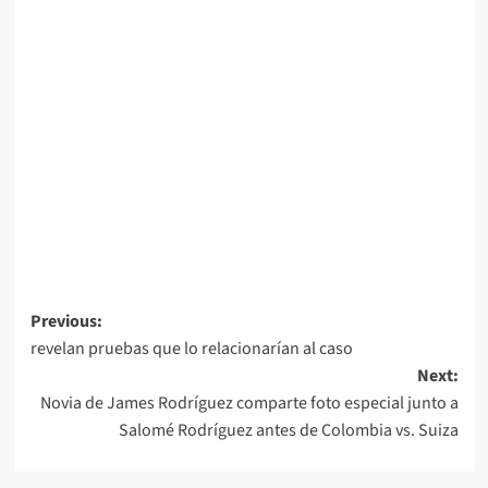
Navegación
Previous:
revelan pruebas que lo relacionarían al caso
de
Next:
entradas
Novia de James Rodríguez comparte foto especial junto a
Salomé Rodríguez antes de Colombia vs. Suiza