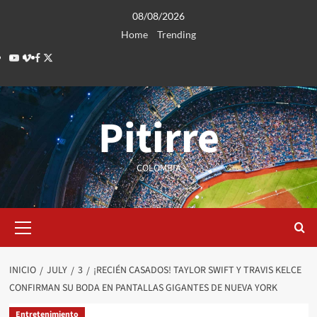
Saltar
08/08/2026
al
Home
Trending
contenido
Youtube
Vimeo
Facebook
Twitter
Pitirre
COLOMBIA
Menú
primario
INICIO
JULY
3
¡RECIÉN CASADOS! TAYLOR SWIFT Y TRAVIS KELCE
CONFIRMAN SU BODA EN PANTALLAS GIGANTES DE NUEVA YORK
Entretenimiento