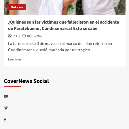
Noticias
¿Quiénes son las víctimas que fallecieron en el accidente
de Paratebueno, Cundinamarca? Esto se sabe
Iris G.
04/05/2026
La tarde de este 3 de mayo, en el marco del plan retorno en
Cundinamarca, quedó marcada por un trágico...
Leer
Leer más
más
sobre
¿Quiénes
CoverNews Social
son
las
víctimas
Youtube
que
fallecieron
Vimeo
en
el
accidente
Facebook
de