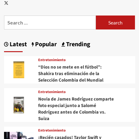
Paratebueno,
Twitter
Cundinamarca?
Esto
se
Search
sabe
for:
Latest
Popular
Trending
Entretenimiento
“Dios no se mete en el fútbol”:
Shakira tras eliminación de la
Selección Colombia del Mundial
Entretenimiento
Novia de James Rodríguez comparte
foto especial junto a Salomé
Rodríguez antes de Colombia vs.
Suiza
Entretenimiento
¡Recién casados! Taylor Swift y