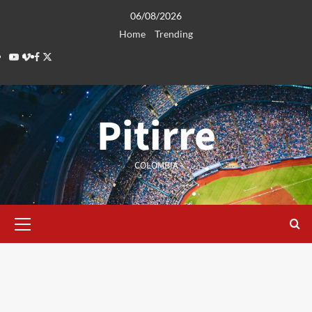
Saltar
06/08/2026
al
Home
Trending
contenido
Youtube
Vimeo
Facebook
Twitter
Pitirre
COLOMBIA
Menú
primario