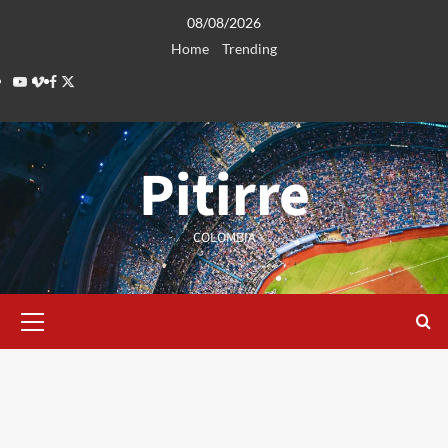
Saltar
08/08/2026
al
Home
Trending
contenido
Youtube
Vimeo
Facebook
Twitter
Pitirre
COLOMBIA
Menú
primario