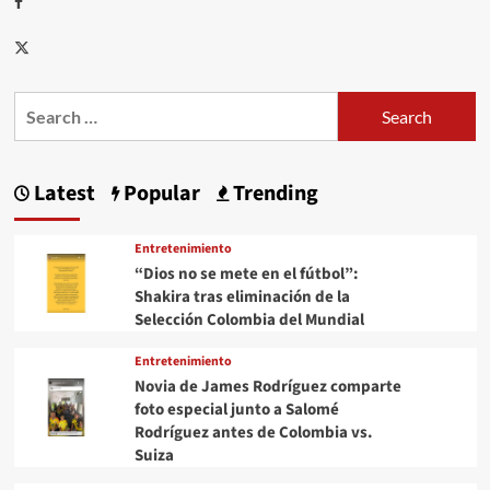
tras
intensas
Twitter
lluvias
Search
for:
Latest
Popular
Trending
Entretenimiento
“Dios no se mete en el fútbol”:
Shakira tras eliminación de la
Selección Colombia del Mundial
Entretenimiento
Novia de James Rodríguez comparte
foto especial junto a Salomé
Rodríguez antes de Colombia vs.
Suiza