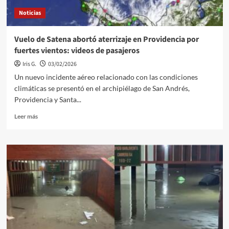
Noticias
Vuelo de Satena abortó aterrizaje en Providencia por
fuertes vientos: videos de pasajeros
Iris G.
03/02/2026
Un nuevo incidente aéreo relacionado con las condiciones
climáticas se presentó en el archipiélago de San Andrés,
Providencia y Santa...
Leer
Leer más
más
sobre
Vuelo
de
Satena
abortó
aterrizaje
en
Providencia
por
fuertes