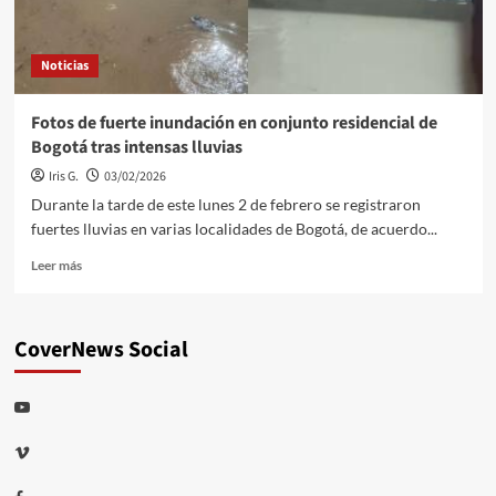
vientos:
videos
de
Noticias
pasajeros
Fotos de fuerte inundación en conjunto residencial de
Bogotá tras intensas lluvias
Iris G.
03/02/2026
Durante la tarde de este lunes 2 de febrero se registraron
fuertes lluvias en varias localidades de Bogotá, de acuerdo...
Leer
Leer más
más
sobre
Fotos
CoverNews Social
de
fuerte
inundación
Youtube
en
conjunto
Vimeo
residencial
de
Bogotá
Facebook