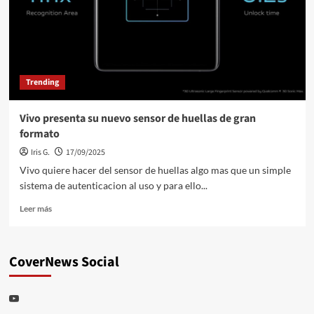
videojuego
este
verano
2022
Trending
Vivo presenta su nuevo sensor de huellas de gran
formato
Iris G.
17/09/2025
Vivo quiere hacer del sensor de huellas algo mas que un simple
sistema de autenticacion al uso y para ello...
Leer
Leer más
más
sobre
Vivo
CoverNews Social
presenta
su
nuevo
Youtube
sensor
de