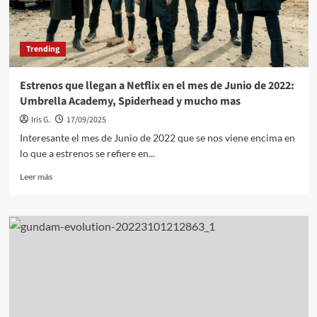
2022
Trending
Estrenos que llegan a Netflix en el mes de Junio de 2022:
Umbrella Academy, Spiderhead y mucho mas
Iris G.
17/09/2025
Interesante el mes de Junio de 2022 que se nos viene encima en
lo que a estrenos se refiere en...
Leer
Leer más
más
sobre
Estrenos
que
llegan
a
Netflix
en
el
mes