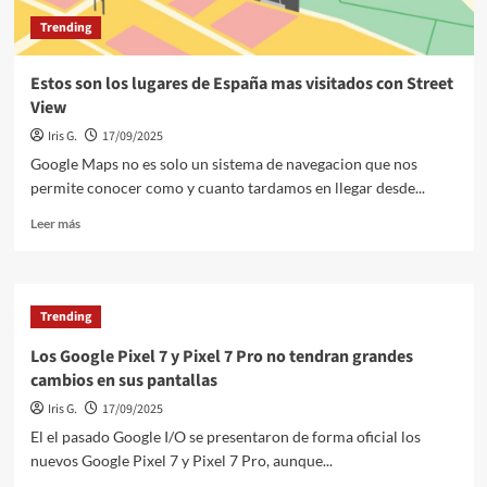
Trending
Estos son los lugares de España mas visitados con Street
View
Iris G.
17/09/2025
Google Maps no es solo un sistema de navegacion que nos
permite conocer como y cuanto tardamos en llegar desde...
Leer
Leer más
más
sobre
Estos
son
Trending
los
lugares
Los Google Pixel 7 y Pixel 7 Pro no tendran grandes
de
cambios en sus pantallas
España
mas
Iris G.
17/09/2025
visitados
El el pasado Google I/O se presentaron de forma oficial los
con
nuevos Google Pixel 7 y Pixel 7 Pro, aunque...
Street