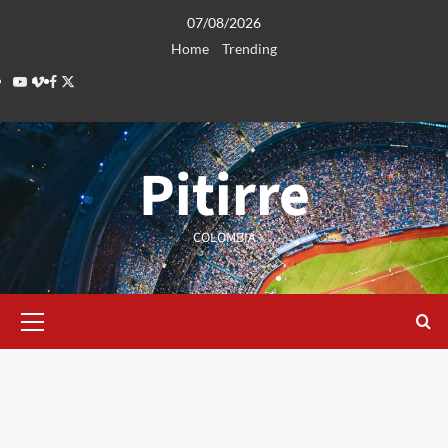
Saltar
07/08/2026
al
Home
Trending
contenido
Youtube
Vimeo
Facebook
Twitter
Pitirre
COLOMBIA
Menú
primario