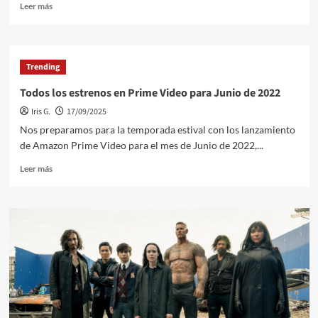
View
Leer
Leer más
más
sobre
Los
Google
Trending
Pixel
7
Todos los estrenos en Prime Video para Junio de 2022
y
Iris G.
17/09/2025
Pixel
7
Nos preparamos para la temporada estival con los lanzamiento
Pro
de Amazon Prime Video para el mes de Junio de 2022,...
no
tendran
Leer
Leer más
grandes
más
cambios
sobre
en
Todos
sus
los
pantallas
estrenos
en
Prime
Video
para
Junio
de