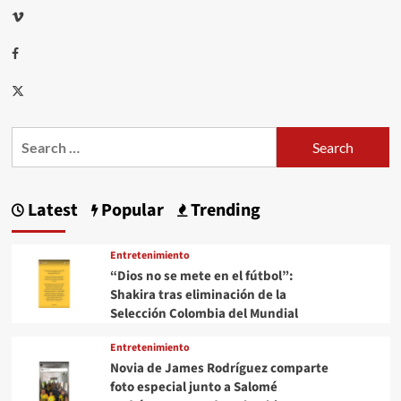
Vimeo
huellas
de
gran
Facebook
formato
Twitter
Search
for:
Latest
Popular
Trending
Entretenimiento
“Dios no se mete en el fútbol”:
Shakira tras eliminación de la
Selección Colombia del Mundial
Entretenimiento
Novia de James Rodríguez comparte
foto especial junto a Salomé