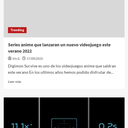
inspirada
en
otro
personaje
creado
Trending
por
su
mangaka?
Series anime que lanzaran un nuevo videojuego este
verano 2022
Iris G.
17/09/2025
Digimon Survive es uno de los videojuegos anime que saldran
este verano En los ultimos años hemos podido disfrutar de...
Leer
Leer más
más
sobre
Series
anime
que
lanzaran
un
nuevo