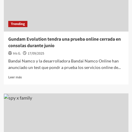
de
Junio
de
2022:
Trending
Umbrella
Academy,
Spiderhead
Gundam Evolution tendra una prueba online cerrada en
y
consolas durante junio
mucho
mas
Iris G.
17/09/2025
Bandai Namco y la desarrolladora Bandai Namco Online han
anunciado un test que pondr a prueba los servicios online de...
Leer
Leer más
más
sobre
Gundam
Evolution
tendra
una
prueba
online
cerrada