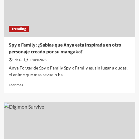
en
consolas
durante
junio
Trending
Spy x Family: ¿Sabias que Anya esta inspirada en otro
personaje creado por su mangaka?
Iris G.
17/09/2025
Anya Forger de Spy x Family Spy x Family es, sin lugar a dudas,
el anime que mas revuelo ha...
Leer
Leer más
más
sobre
Spy
x
Family:
¿Sabias
que
Anya
esta