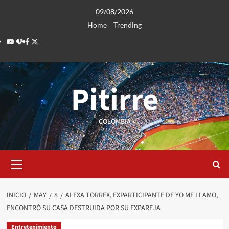
Saltar
09/08/2026
al
Home
Trending
contenido
Youtube
Vimeo
Facebook
Twitter
Pitirre
COLOMBIA
Menú
primario
INICIO
MAY
8
ALEXA TORREX, EXPARTICIPANTE DE YO ME LLAMO,
ENCONTRÓ SU CASA DESTRUIDA POR SU EXPAREJA
Entretenimiento