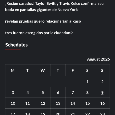
¡Recién casados! Taylor Swift y Travis Kelce confirman su
boda en pantallas gigantes de Nueva York
revelan pruebas que lo relacionarían al caso
tres fueron escogidos por la ciudadanía
Schedules
August 2026
M
T
W
T
F
S
S
1
2
3
4
5
6
7
8
9
10
11
12
13
14
15
16
17
18
19
20
21
22
23